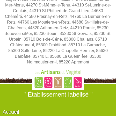
Mer-Morte, 44270 St-Même-le-Tenu, 44310 St-Lumine-de-
Coutais, 44310 St-Philbert-de-Grand-Lieu, 44680
Chéméré, 44580 Fresnay-en-Retz, 44760 La Bernerie-en-
Retz, 44760 Les Moutiers-en-Retz, 44680 St-Hilaire-de-
Chaléons, 44320 Arthon-en-Retz, 44210 Pornic, 85230
Beauvoir s/Mer, 85230 Bouin, 85230 St-Gervais, 85230 St-
Urbain, 85710 Bois-de-Céné, 85300 Challans, 85710
Châteauneuf, 85300 Froidfond, 85710 La Garnache,
85300 Sallertaine, 85220 La Chapelle-Hermier, 85630
Barbâtre, 85740 L, 85680 La Guérinière, 85330
Noirmoutier-en-l, 85220 Apremont
" Établissement labélisé "
Accueil