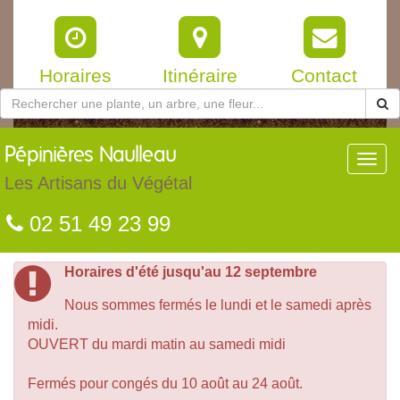
Horaires
Itinéraire
Contact
Pépinières
Naulleau
Toggl
navig
Les Artisans du Végétal
02 51 49 23 99
Horaires d'été jusqu'au 12 septembre
Nous sommes fermés le lundi et le samedi après
midi.
OUVERT du mardi matin au samedi midi
Fermés pour congés du 10 août au 24 août.