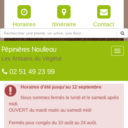
Horaires
Itinéraire
Contact
Pépinières
Naulleau
Toggl
navig
Les Artisans du Végétal
02 51 49 23 99
Horaires d'été jusqu'au 12 septembre
Nous sommes fermés le lundi et le samedi après
midi.
OUVERT du mardi matin au samedi midi
Fermés pour congés du 10 août au 24 août.