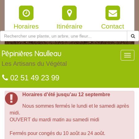
Horaires
Itinéraire
Contact
Pépinières
Naulleau
Toggl
navig
Les Artisans du Végétal
02 51 49 23 99
Horaires d'été jusqu'au 12 septembre
Nous sommes fermés le lundi et le samedi après
midi.
OUVERT du mardi matin au samedi midi
Fermés pour congés du 10 août au 24 août.