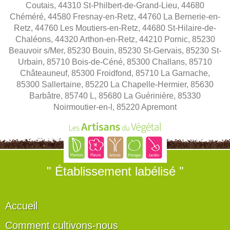
Coutais, 44310 St-Philbert-de-Grand-Lieu, 44680
Chéméré, 44580 Fresnay-en-Retz, 44760 La Bernerie-en-
Retz, 44760 Les Moutiers-en-Retz, 44680 St-Hilaire-de-
Chaléons, 44320 Arthon-en-Retz, 44210 Pornic, 85230
Beauvoir s/Mer, 85230 Bouin, 85230 St-Gervais, 85230 St-
Urbain, 85710 Bois-de-Céné, 85300 Challans, 85710
Châteauneuf, 85300 Froidfond, 85710 La Garnache,
85300 Sallertaine, 85220 La Chapelle-Hermier, 85630
Barbâtre, 85740 L, 85680 La Guérinière, 85330
Noirmoutier-en-l, 85220 Apremont
" Établissement labélisé "
Accueil
Comment cultivons-nous