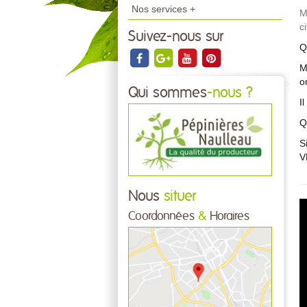
Nos services +
M
c
Suivez-nous sur
Q
M
o
Qui sommes
-nous ?
I
Q
S
V
Nous
situer
Coordonnées
&
Horaires