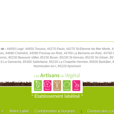
 de :
44650 Legé, 44650 Touvois, 44270 Paulx, 44270 St-Etienne-de-Mer-Morte, 
ieu, 44680 Chéméré, 44580 Fresnay-en-Retz, 44760 La Bernerie-en-Retz, 44760 L
ornic, 85230 Beauvoir s/Mer, 85230 Bouin, 85230 St-Gervais, 85230 St-Urbain, 8
0 La Garnache, 85300 Sallertaine, 85220 La Chapelle-Hermier, 85630 Barbâtre, 
Noirmoutier-en-l, 85220 Apremont
" Établissement labélisé "
s +
Notre Label
Coordonnées & horaires
Gestion des co
|