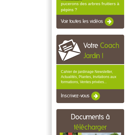
pucerons des arbres fruitiers à
pépins ?
Voir toutes les vidéos
Votre
Coach
Jardin !
Cahier de jardinage Newsletter,
Actualités, Plantes, Invitations aux
formations, Ventes privées...
Inscrivez-vous
Documents à
télécharger