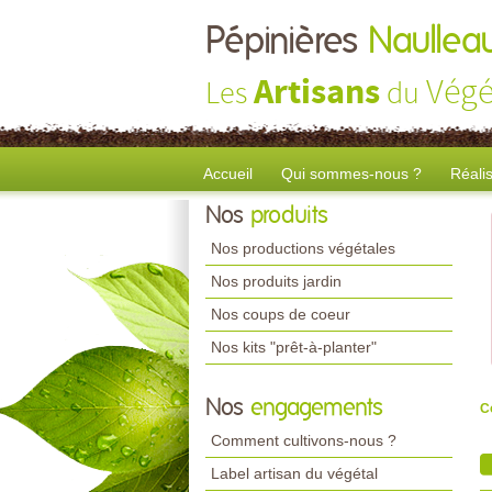
Pépinières
Naullea
Artisans
Végé
Les
du
Accueil
Qui sommes-nous ?
Réali
Nos
produits
Nos productions végétales
Nos produits jardin
Nos coups de coeur
Nos kits "prêt-à-planter"
Nos
engagements
C
Comment cultivons-nous ?
Label artisan du végétal