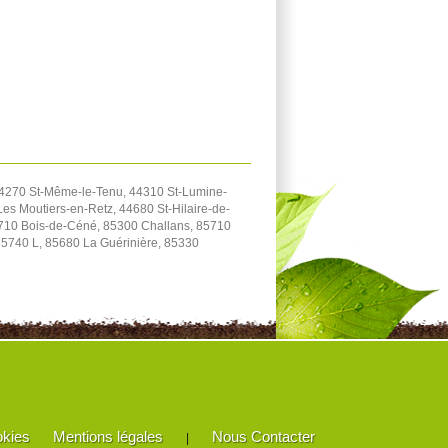
44270 St-Même-le-Tenu, 44310 St-Lumine-
es Moutiers-en-Retz, 44680 St-Hilaire-de-
5710 Bois-de-Céné, 85300 Challans, 85710
85740 L, 85680 La Guérinière, 85330
okies
Mentions légales
Nous Contacter
|