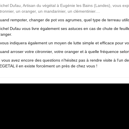
ichel Dufau, Artisan du végétal à Eugénie les Bains (Landes), vous ex
itronnier, un oranger, un mandarinier, un clémentinier....
uand rempoter, changer de pot vos agrumes, quel type de terreau utili
ichel Dufau vous livre également ses astuces en cas de chute de feuille
ranger.
l vous indiquera également un moyen de lutte simple et efficace pour v
uand arroser votre citronnier, votre oranger et à quelle fréquence sel
i vous avez encore des questions n'hésitez pas à rendre visite à l'u
EGETAL il en existe forcément un près de chez vous !