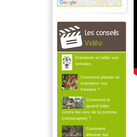
Les conseils
Vidéo
Entretenir et tailler vos
tomates
Comment planter et
entretenir vos
fraisiers ?
Comment et
quand lutter
contre les vers de la pomme
(carpocapse) ?
Comment
éliminer les