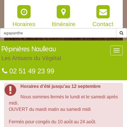
Horaires
Itinéraire
Contact
Pépinières
Naulleau
Toggl
navig
Les Artisans du Végétal
02 51 49 23 99
Horaires d'été jusqu'au 12 septembre
Nous sommes fermés le lundi et le samedi après
midi.
OUVERT du mardi matin au samedi midi
Fermés pour congés du 10 août au 24 août.