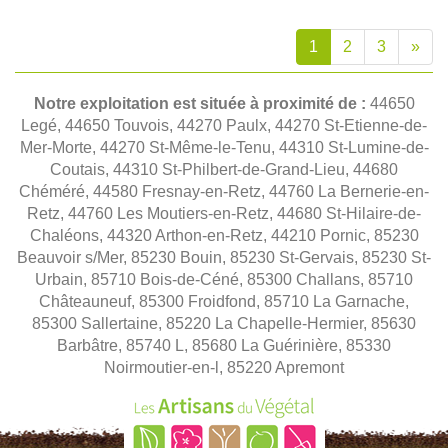
1
2
3
»
Notre exploitation est située à proximité de :
44650
Legé, 44650 Touvois, 44270 Paulx, 44270 St-Etienne-de-
Mer-Morte, 44270 St-Même-le-Tenu, 44310 St-Lumine-de-
Coutais, 44310 St-Philbert-de-Grand-Lieu, 44680
Chéméré, 44580 Fresnay-en-Retz, 44760 La Bernerie-en-
Retz, 44760 Les Moutiers-en-Retz, 44680 St-Hilaire-de-
Chaléons, 44320 Arthon-en-Retz, 44210 Pornic, 85230
Beauvoir s/Mer, 85230 Bouin, 85230 St-Gervais, 85230 St-
Urbain, 85710 Bois-de-Céné, 85300 Challans, 85710
Châteauneuf, 85300 Froidfond, 85710 La Garnache,
85300 Sallertaine, 85220 La Chapelle-Hermier, 85630
Barbâtre, 85740 L, 85680 La Guérinière, 85330
Noirmoutier-en-l, 85220 Apremont