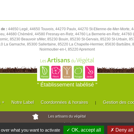
 de :
44650 Legé, 44650 Touvois, 44270 Paulx, 44270 St-Etienne-de-Mer-Morte, 
ieu, 44680 Chéméré, 44580 Fresnay-en-Retz, 44760 La Bernerie-en-Retz, 44760 L
ornic, 85230 Beauvoir s/Mer, 85230 Bouin, 85230 St-Gervais, 85230 St-Urbain, 8
0 La Garnache, 85300 Sallertaine, 85220 La Chapelle-Hermier, 85630 Barbâtre, 
Noirmoutier-en-l, 85220 Apremont
" Établissement labélisé "
s +
Notre Label
Coordonnées & horaires
Gestion des co
|
Les artisans du végétal
Horticulteurs et pépinièristes de France
l over what you want to activate
✓ OK, accept all
✗ Deny all