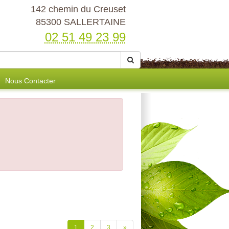
142 chemin du Creuset
85300 SALLERTAINE
02 51 49 23 99
Nous Contacter
1
2
3
»