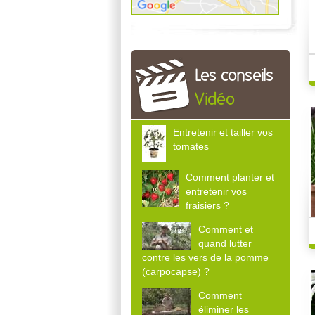
Les conseils
Vidéo
Entretenir et tailler vos
tomates
Comment planter et
entretenir vos
fraisiers ?
Comment et
quand lutter
contre les vers de la pomme
(carpocapse) ?
Comment
éliminer les