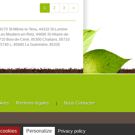
1
2
3
»
44270 St-Même-le-Tenu, 44310 St-Lumine-
es Moutiers-en-Retz, 44680 St-Hilaire-de-
5710 Bois-de-Céné, 85300 Challans, 85710
85740 L, 85680 La Guérinière, 85330
okies
Mentions légales
Nous Contacter
|
 cookies
Personalize
Privacy policy