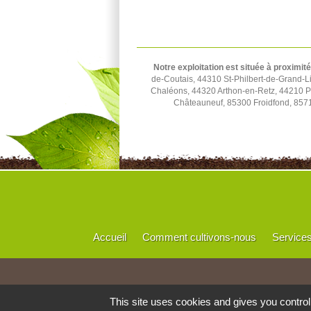
Notre exploitation est située à proximité
de-Coutais, 44310 St-Philbert-de-Grand-L
Chaléons, 44320 Arthon-en-Retz, 44210 P
Châteauneuf, 85300 Froidfond, 8571
Accueil
Comment cultivons-nous
Service
This site uses cookies and gives you contro