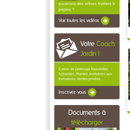
pucerons des arbres fruitiers à
pépins ?
Voir toutes les vidéos
Votre
Coach
Jardin !
Cahier de jardinage Newsletter,
Actualités, Plantes, Invitations aux
formations, Ventes privées...
Inscrivez-vous
Documents à
télécharger