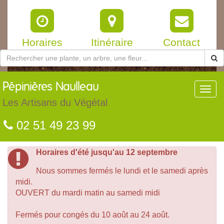
Horaires
Itinéraire
Contact
Pépinières
Naulleau
Toggl
navig
Les Artisans du Végétal
02 51 49 23 99
Horaires d'été jusqu'au 12 septembre
Nous sommes fermés le lundi et le samedi après
midi.
OUVERT du mardi matin au samedi midi
Fermés pour congés du 10 août au 24 août.