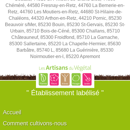
Chéméré, 44580 Fresnay-en-Retz, 44760 La Bernerie-en-
Retz, 44760 Les Moutiers-en-Retz, 44680 St-Hilaire-de-
Chaléons, 44320 Arthon-en-Retz, 44210 Pornic, 85230
Beauvoir s/Mer, 85230 Bouin, 85230 St-Gervais, 85230 St-
Urbain, 85710 Bois-de-Céné, 85300 Challans, 85710
Châteauneuf, 85300 Froidfond, 85710 La Garnache,
85300 Sallertaine, 85220 La Chapelle-Hermier, 85630
Barbâtre, 85740 L, 85680 La Guérinière, 85330
Noirmoutier-en-l, 85220 Apremont
" Établissement labélisé "
Accueil
Comment cultivons-nous