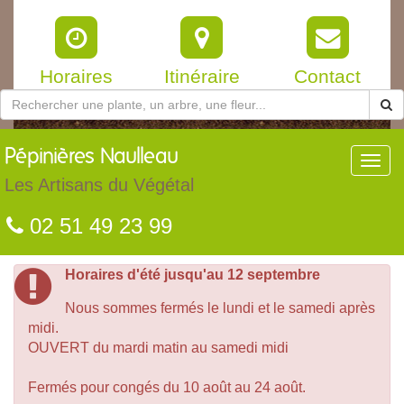
Horaires
Itinéraire
Contact
Pépinières
Naulleau
Toggl
navig
Les Artisans du Végétal
02 51 49 23 99
Horaires d'été jusqu'au 12 septembre
Nous sommes fermés le lundi et le samedi après
midi.
OUVERT du mardi matin au samedi midi
Fermés pour congés du 10 août au 24 août.