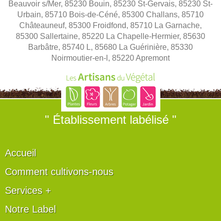
Beauvoir s/Mer, 85230 Bouin, 85230 St-Gervais, 85230 St-
Urbain, 85710 Bois-de-Céné, 85300 Challans, 85710
Châteauneuf, 85300 Froidfond, 85710 La Garnache,
85300 Sallertaine, 85220 La Chapelle-Hermier, 85630
Barbâtre, 85740 L, 85680 La Guérinière, 85330
Noirmoutier-en-l, 85220 Apremont
" Établissement labélisé "
Accueil
Comment cultivons-nous
Services +
Notre Label