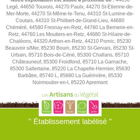
Legé, 44650 Touvois, 44270 Paulx, 44270 St-Etienne-de-
Mer-Morte, 44270 St-Même-le-Tenu, 44310 St-Lumine-de-
Coutais, 44310 St-Philbert-de-Grand-Lieu, 44680
Chéméré, 44580 Fresnay-en-Retz, 44760 La Bernerie-en-
Retz, 44760 Les Moutiers-en-Retz, 44680 St-Hilaire-de-
Chaléons, 44320 Arthon-en-Retz, 44210 Pornic, 85230
Beauvoir s/Mer, 85230 Bouin, 85230 St-Gervais, 85230 St-
Urbain, 85710 Bois-de-Céné, 85300 Challans, 85710
Châteauneuf, 85300 Froidfond, 85710 La Garnache,
85300 Sallertaine, 85220 La Chapelle-Hermier, 85630
Barbâtre, 85740 L, 85680 La Guérinière, 85330
Noirmoutier-en-l, 85220 Apremont
" Établissement labélisé "