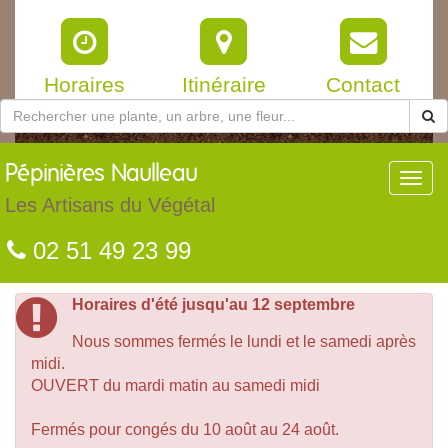
Horaires
Itinéraire
Contact
Pépinières
Naulleau
Toggl
navig
Les Artisans du Végétal
02 51 49 23 99
Horaires d'été jusqu'au 12 septembre
Nous sommes fermés le lundi et le samedi après
midi.
OUVERT du mardi matin au samedi midi
Fermés pour congés du 10 août au 24 août.