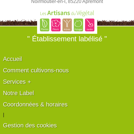
Noirmoutier-en-l, 85220 Apremont
" Établissement labélisé "
Accueil
Comment cultivons-nous
Services +
Notre Label
Coordonnées & horaires
|
Gestion des cookies