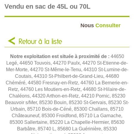
Vendu en sac de 45L ou 70L
Nous
Consulter
Retour à la liste
Notre exploitation est située à proximité de :
44650
Legé, 44650 Touvois, 44270 Paulx, 44270 St-Etienne-de-
Mer-Morte, 44270 St-Même-le-Tenu, 44310 St-Lumine-de-
Coutais, 44310 St-Philbert-de-Grand-Lieu, 44680
Chéméré, 44580 Fresnay-en-Retz, 44760 La Bernerie-en-
Retz, 44760 Les Moutiers-en-Retz, 44680 St-Hilaire-de-
Chaléons, 44320 Arthon-en-Retz, 44210 Pornic, 85230
Beauvoir s/Mer, 85230 Bouin, 85230 St-Gervais, 85230 St-
Urbain, 85710 Bois-de-Céné, 85300 Challans, 85710
Châteauneuf, 85300 Froidfond, 85710 La Garnache,
85300 Sallertaine, 85220 La Chapelle-Hermier, 85630
Barbâtre, 85740 L, 85680 La Guérinière, 85330