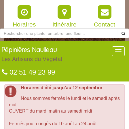
Horaires
Itinéraire
Contact
Pépinières
Naulleau
Toggl
navig
Les Artisans du Végétal
02 51 49 23 99
Horaires d'été jusqu'au 12 septembre
Nous sommes fermés le lundi et le samedi après
midi.
OUVERT du mardi matin au samedi midi
Fermés pour congés du 10 août au 24 août.