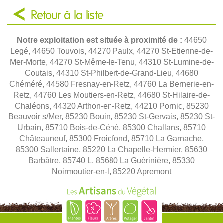
Retour à la liste
Notre exploitation est située à proximité de :
44650
Legé, 44650 Touvois, 44270 Paulx, 44270 St-Etienne-de-
Mer-Morte, 44270 St-Même-le-Tenu, 44310 St-Lumine-de-
Coutais, 44310 St-Philbert-de-Grand-Lieu, 44680
Chéméré, 44580 Fresnay-en-Retz, 44760 La Bernerie-en-
Retz, 44760 Les Moutiers-en-Retz, 44680 St-Hilaire-de-
Chaléons, 44320 Arthon-en-Retz, 44210 Pornic, 85230
Beauvoir s/Mer, 85230 Bouin, 85230 St-Gervais, 85230 St-
Urbain, 85710 Bois-de-Céné, 85300 Challans, 85710
Châteauneuf, 85300 Froidfond, 85710 La Garnache,
85300 Sallertaine, 85220 La Chapelle-Hermier, 85630
Barbâtre, 85740 L, 85680 La Guérinière, 85330
Noirmoutier-en-l, 85220 Apremont