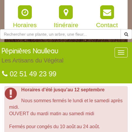
Horaires
Itinéraire
Contact
Pépinières
Naulleau
Toggl
navig
Les Artisans du Végétal
02 51 49 23 99
Horaires d'été jusqu'au 12 septembre
Nous sommes fermés le lundi et le samedi après
midi.
OUVERT du mardi matin au samedi midi
Fermés pour congés du 10 août au 24 août.