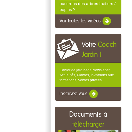
pucerons des arbres fruitiers à
pépins ?
Voir toutes les vidéos
Votre
Coach
Jardin !
Cahier de jardinage Newsletter,
Actualités, Plantes, Invitations aux
formations, Ventes privées...
Inscrivez-vous
Documents à
télécharger