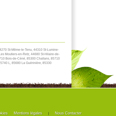
44270 St-Même-le-Tenu, 44310 St-Lumine-
es Moutiers-en-Retz, 44680 St-Hilaire-de-
5710 Bois-de-Céné, 85300 Challans, 85710
85740 L, 85680 La Guérinière, 85330
okies
Mentions légales
Nous Contacter
|