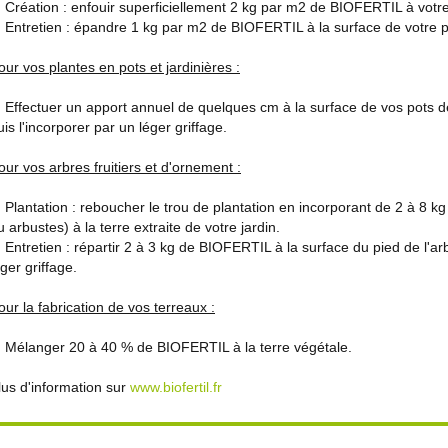
réation : enfouir superficiellement 2 kg par m2 de BIOFERTIL à votre 
ntretien : épandre 1 kg par m2 de BIOFERTIL à la surface de votre p
our vos plantes en pots et jardinières :
ffectuer un apport annuel de quelques cm à la surface de vos pots de 
uis l'incorporer par un léger griffage.
our vos arbres fruitiers et d'ornement :
lantation : reboucher le trou de plantation en incorporant de 2 à 8 kg
u arbustes) à la terre extraite de votre jardin.
ntretien : répartir 2 à 3 kg de BIOFERTIL à la surface du pied de l'arbr
éger griffage.
our la fabrication de vos terreaux :
élanger 20 à 40 % de BIOFERTIL à la terre végétale.
lus d'information sur
www.biofertil.fr