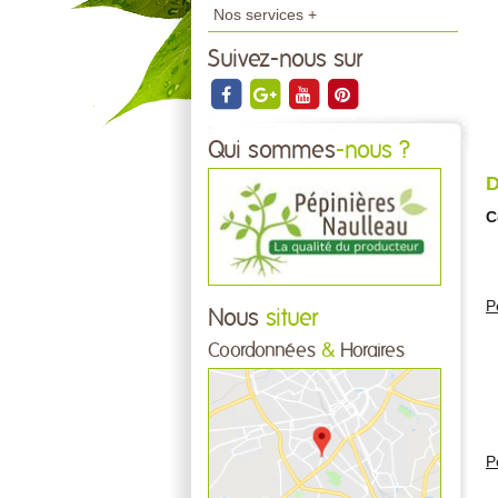
Nos services +
Suivez-nous sur
Qui sommes
-nous ?
D
C
P
Nous
situer
Coordonnées
&
Horaires
L
P
M
E
P