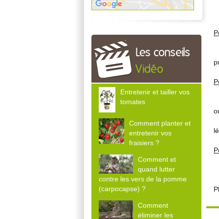
C
E
P
Les conseils
E
p
Vidéo
P
Entretenir et tailler vos
P
tomates
o
E
Comment planter et
l
entretenir vos
fraisiers ?
P
Comment et
quand lutter
M
contre les vers de la pomme
(carpocapse) ?
P
Comment
éliminer les