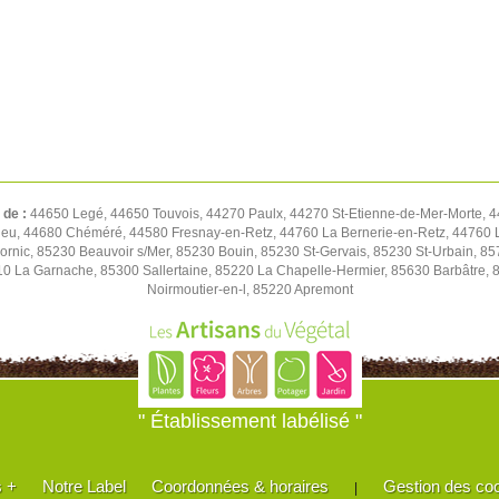
 de :
44650 Legé, 44650 Touvois, 44270 Paulx, 44270 St-Etienne-de-Mer-Morte, 
ieu, 44680 Chéméré, 44580 Fresnay-en-Retz, 44760 La Bernerie-en-Retz, 44760 L
ornic, 85230 Beauvoir s/Mer, 85230 Bouin, 85230 St-Gervais, 85230 St-Urbain, 8
0 La Garnache, 85300 Sallertaine, 85220 La Chapelle-Hermier, 85630 Barbâtre, 
Noirmoutier-en-l, 85220 Apremont
" Établissement labélisé "
s +
Notre Label
Coordonnées & horaires
Gestion des co
|