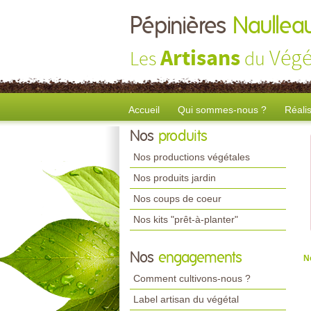
Pépinières
Naullea
Artisans
Végé
Les
du
Accueil
Qui sommes-nous ?
Réali
Nos
produits
Nos productions végétales
Nos produits jardin
Nos coups de coeur
Nos kits "prêt-à-planter"
Nos
engagements
N
Comment cultivons-nous ?
Label artisan du végétal