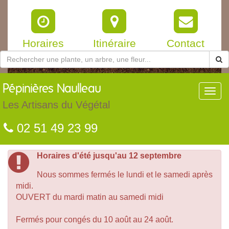
Horaires
Itinéraire
Contact
Pépinières
Naulleau
Toggl
navig
Les Artisans du Végétal
02 51 49 23 99
Horaires d'été jusqu'au 12 septembre
Nous sommes fermés le lundi et le samedi après
midi.
OUVERT du mardi matin au samedi midi
Fermés pour congés du 10 août au 24 août.