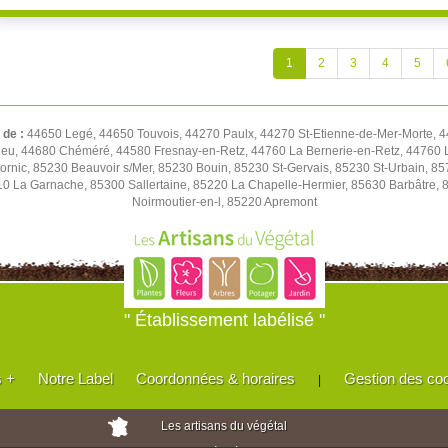
1
2
3
4
5
 de :
44650 Legé, 44650 Touvois, 44270 Paulx, 44270 St-Etienne-de-Mer-Morte, 
ieu, 44680 Chéméré, 44580 Fresnay-en-Retz, 44760 La Bernerie-en-Retz, 44760 L
ornic, 85230 Beauvoir s/Mer, 85230 Bouin, 85230 St-Gervais, 85230 St-Urbain, 8
0 La Garnache, 85300 Sallertaine, 85220 La Chapelle-Hermier, 85630 Barbâtre, 
Noirmoutier-en-l, 85220 Apremont
" Établissement labélisé "
s +
Notre Label
Coordonnées & horaires
Gestion des co
|
Les artisans du végétal