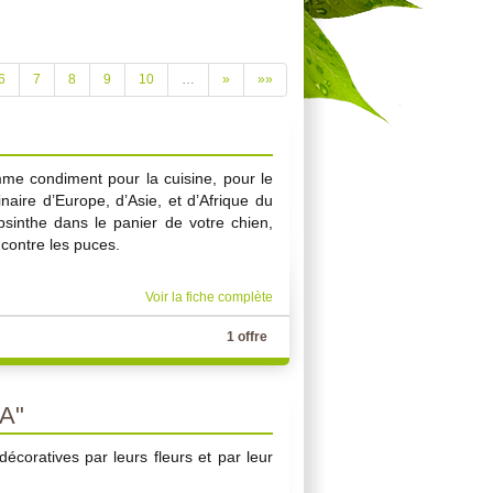
6
7
8
9
10
…
»
»»
omme condiment pour la cuisine, pour le
naire d’Europe, d’Asie, et d’Afrique du
bsinthe dans le panier de votre chien,
f contre les puces.
Voir la fiche complète
1 offre
A"
écoratives par leurs fleurs et par leur