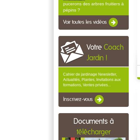
pucerons des arbres fruitiers à
pépins ?
Voir toutes les vidéos
Votre
Coach
Jardin !
Cahier de jardinage Newsletter,
Actualités, Plantes, Invitations aux
formations, Ventes privées...
Inscrivez-vous
Documents à
télécharger