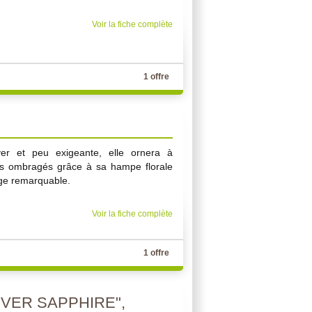
Voir la fiche complète
1 offre
iver et peu exigeante, elle ornera à
ifs ombragés grâce à sa hampe florale
age remarquable.
Voir la fiche complète
1 offre
VER SAPPHIRE",