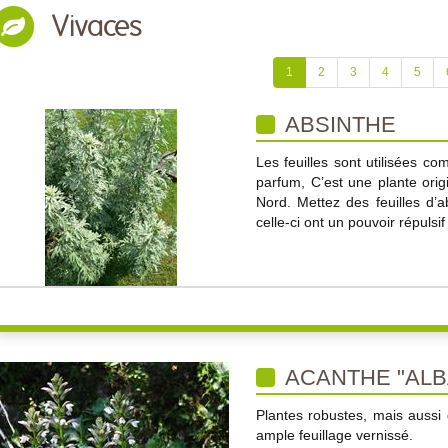
Vivaces
1
2
3
4
5
ABSINTHE
Les feuilles sont utilisées c
parfum, C’est une plante origi
Nord. Mettez des feuilles d’a
celle-ci ont un pouvoir répulsi
ACANTHE "ALB
Plantes robustes, mais aussi d
ample feuillage vernissé.