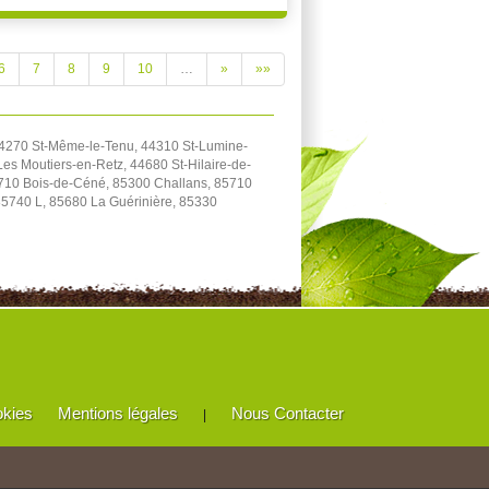
6
7
8
9
10
…
»
»»
44270 St-Même-le-Tenu, 44310 St-Lumine-
es Moutiers-en-Retz, 44680 St-Hilaire-de-
5710 Bois-de-Céné, 85300 Challans, 85710
85740 L, 85680 La Guérinière, 85330
okies
Mentions légales
Nous Contacter
|