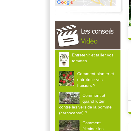
Les conseils
Vidéo
Entretenir et tailler vos
tomates
Comment planter et
entretenir vos
fraisiers ?
Comment et
quand lutter
contre les vers de la pomme
(carpocapse) ?
Comment
éliminer les