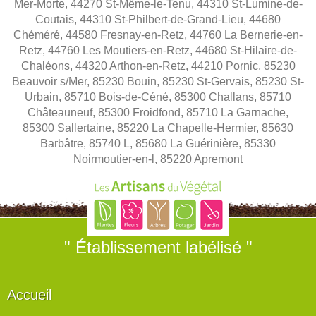
Mer-Morte, 44270 St-Même-le-Tenu, 44310 St-Lumine-de-
Coutais, 44310 St-Philbert-de-Grand-Lieu, 44680
Chéméré, 44580 Fresnay-en-Retz, 44760 La Bernerie-en-
Retz, 44760 Les Moutiers-en-Retz, 44680 St-Hilaire-de-
Chaléons, 44320 Arthon-en-Retz, 44210 Pornic, 85230
Beauvoir s/Mer, 85230 Bouin, 85230 St-Gervais, 85230 St-
Urbain, 85710 Bois-de-Céné, 85300 Challans, 85710
Châteauneuf, 85300 Froidfond, 85710 La Garnache,
85300 Sallertaine, 85220 La Chapelle-Hermier, 85630
Barbâtre, 85740 L, 85680 La Guérinière, 85330
Noirmoutier-en-l, 85220 Apremont
" Établissement labélisé "
Accueil