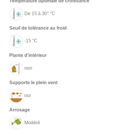
De 15 à 30° °C
-15 °C
non
oui
Modéré