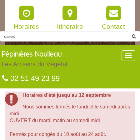
Horaires
Itinéraire
Contact
Pépinières
Naulleau
Toggl
navig
Les Artisans du Végétal
02 51 49 23 99
Horaires d'été jusqu'au 12 septembre
Nous sommes fermés le lundi et le samedi après
midi.
OUVERT du mardi matin au samedi midi
Fermés pour congés du 10 août au 24 août.