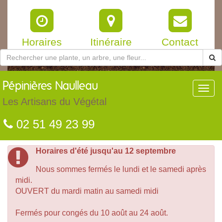
Horaires
Itinéraire
Contact
Pépinières
Naulleau
Toggl
navig
Les Artisans du Végétal
02 51 49 23 99
Horaires d'été jusqu'au 12 septembre
Nous sommes fermés le lundi et le samedi après
midi.
OUVERT du mardi matin au samedi midi
Fermés pour congés du 10 août au 24 août.