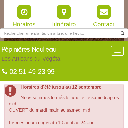
Horaires
Itinéraire
Contact
Pépinières
Naulleau
Toggl
navig
Les Artisans du Végétal
02 51 49 23 99
Horaires d'été jusqu'au 12 septembre
Nous sommes fermés le lundi et le samedi après
midi.
OUVERT du mardi matin au samedi midi
Fermés pour congés du 10 août au 24 août.