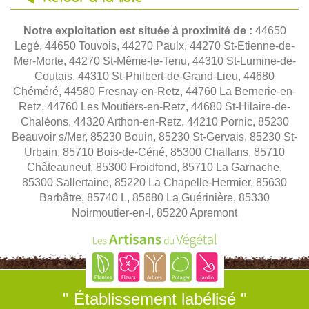
Notre exploitation est située à proximité de :
44650
Legé, 44650 Touvois, 44270 Paulx, 44270 St-Etienne-de-
Mer-Morte, 44270 St-Même-le-Tenu, 44310 St-Lumine-de-
Coutais, 44310 St-Philbert-de-Grand-Lieu, 44680
Chéméré, 44580 Fresnay-en-Retz, 44760 La Bernerie-en-
Retz, 44760 Les Moutiers-en-Retz, 44680 St-Hilaire-de-
Chaléons, 44320 Arthon-en-Retz, 44210 Pornic, 85230
Beauvoir s/Mer, 85230 Bouin, 85230 St-Gervais, 85230 St-
Urbain, 85710 Bois-de-Céné, 85300 Challans, 85710
Châteauneuf, 85300 Froidfond, 85710 La Garnache,
85300 Sallertaine, 85220 La Chapelle-Hermier, 85630
Barbâtre, 85740 L, 85680 La Guérinière, 85330
Noirmoutier-en-l, 85220 Apremont
" Établissement labélisé "