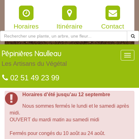
Horaires
Itinéraire
Contact
Pépinières
Naulleau
Toggl
navig
Les Artisans du Végétal
02 51 49 23 99
Horaires d'été jusqu'au 12 septembre
Nous sommes fermés le lundi et le samedi après
midi.
OUVERT du mardi matin au samedi midi
Fermés pour congés du 10 août au 24 août.