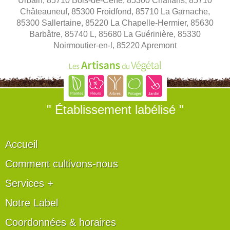
Urbain, 85710 Bois-de-Céné, 85300 Challans, 85710
Châteauneuf, 85300 Froidfond, 85710 La Garnache,
85300 Sallertaine, 85220 La Chapelle-Hermier, 85630
Barbâtre, 85740 L, 85680 La Guérinière, 85330
Noirmoutier-en-l, 85220 Apremont
" Établissement labélisé "
Accueil
Comment cultivons-nous
Services +
Notre Label
Coordonnées & horaires