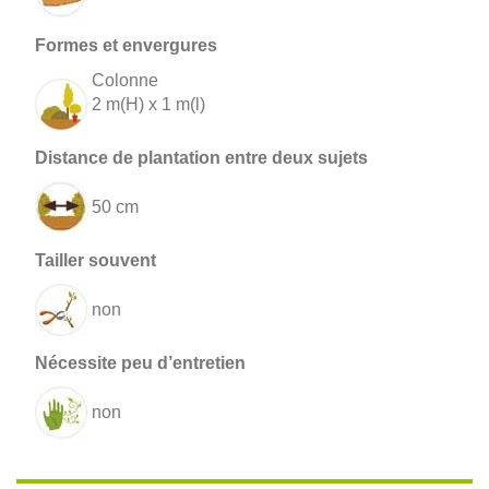
Colonne
2 m(H) x 1 m(l)
50 cm
non
non