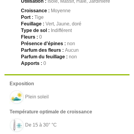
Utilisation :
Isole, Massif, Haie, Jardiniere
Croissance :
Moyenne
Port :
Tige
Feuillage :
Vert, Jaune, doré
Type de sol :
Indifférent
Fleurs :
0
Présence d'épines :
non
Parfum des fleurs :
Aucun
Parfum du feuillage :
non
Apports :
0
Plein soleil
De 15 à 30° °C