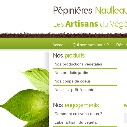
Pépinières
Naullea
Artisans
Végé
Les
du
Accueil
Qui sommes-nous ?
Réali
Nos
produits
Nos productions végétales
Nos produits jardin
Nos coups de coeur
Nos kits "prêt-à-planter"
Nos
engagements
P
Comment cultivons-nous ?
Label artisan du végétal