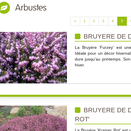
Arbustes
«
1
2
3
4
5
BRUYERE DE D
La Bruyère 'Furzey' est une
Idéale pour un décor hivernal
dure jusqu'au printemps. Son 
hiver.
BRUYERE DE D
ROT'
La Bruyère 'Kramer Rot' est u