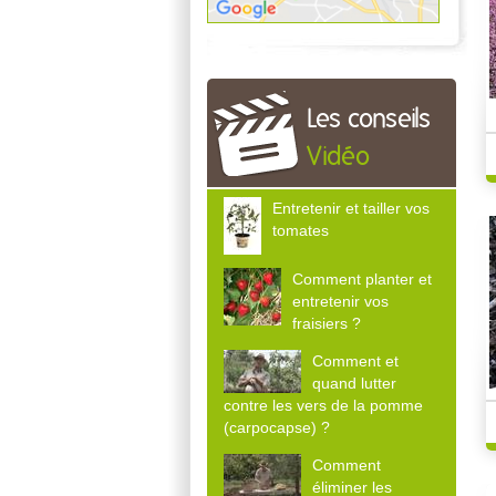
Les conseils
Vidéo
Entretenir et tailler vos
tomates
Comment planter et
entretenir vos
fraisiers ?
Comment et
quand lutter
contre les vers de la pomme
(carpocapse) ?
Comment
éliminer les