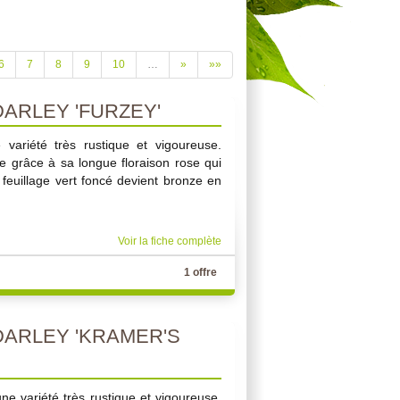
6
7
8
9
10
…
»
»»
ARLEY 'FURZEY'
 variété très rustique et vigoureuse.
e grâce à sa longue floraison rose qui
feuillage vert foncé devient bronze en
Voir la fiche complète
1 offre
ARLEY 'KRAMER'S
ne variété très rustique et vigoureuse.