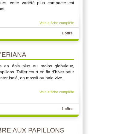
eurs. cette variété plus compacte est
pot.
Voir la fiche complète
1 offre
YERIANA
es en épis plus ou moins globuleux,
illons. Tailler court en fin d'hiver pour
nter isolé, en massif ou haie vive.
Voir la fiche complète
1 offre
BRE AUX PAPILLONS