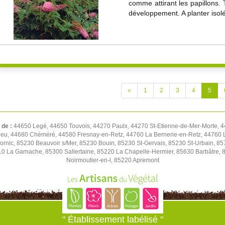
comme attirant les papillons. Ta
développement. A planter isolé
«
1
2
3
4
5
 de :
44650 Legé, 44650 Touvois, 44270 Paulx, 44270 St-Etienne-de-Mer-Morte, 
ieu, 44680 Chéméré, 44580 Fresnay-en-Retz, 44760 La Bernerie-en-Retz, 44760 L
ornic, 85230 Beauvoir s/Mer, 85230 Bouin, 85230 St-Gervais, 85230 St-Urbain, 8
0 La Garnache, 85300 Sallertaine, 85220 La Chapelle-Hermier, 85630 Barbâtre, 
Noirmoutier-en-l, 85220 Apremont
" Établissement labélisé "