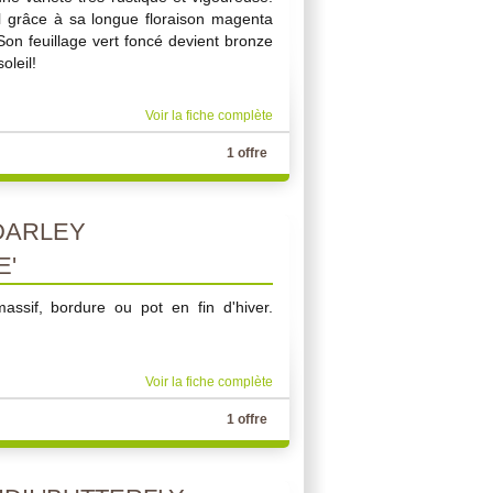
l grâce à sa longue floraison magenta
Son feuillage vert foncé devient bronze
oleil!
Voir la fiche complète
1 offre
DARLEY
E'
massif, bordure ou pot en fin d'hiver.
Voir la fiche complète
1 offre