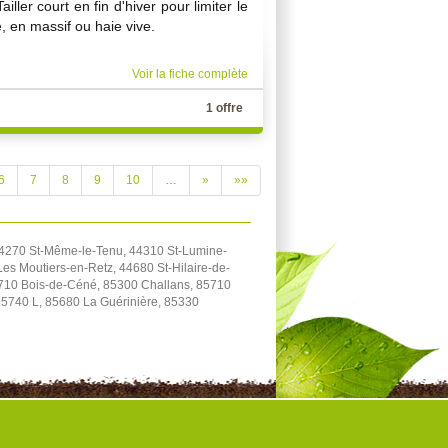
iller court en fin d'hiver pour limiter le
, en massif ou haie vive.
Voir la fiche complète
1 offre
6
7
8
9
10
…
»
»»
44270 St-Même-le-Tenu, 44310 St-Lumine-
es Moutiers-en-Retz, 44680 St-Hilaire-de-
5710 Bois-de-Céné, 85300 Challans, 85710
85740 L, 85680 La Guérinière, 85330