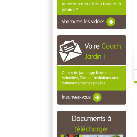
pucerons des arbres fruitiers à
pépins ?
Voir toutes les vidéos
Votre
Coach
Jardin !
Cahier de jardinage Newsletter,
Actualités, Plantes, Invitations aux
formations, Ventes privées...
Inscrivez-vous
Documents à
télécharger