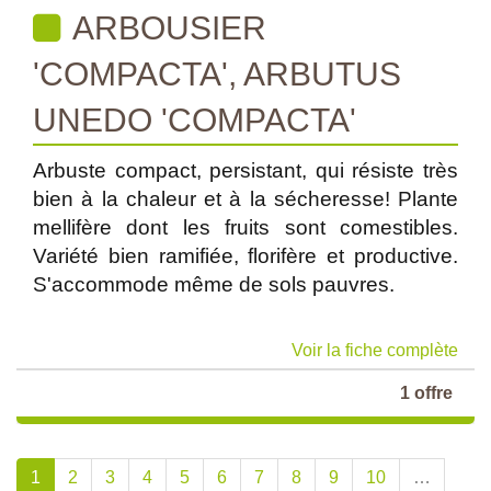
ARBOUSIER
'COMPACTA', ARBUTUS
UNEDO 'COMPACTA'
Arbuste compact, persistant, qui résiste très
bien à la chaleur et à la sécheresse! Plante
mellifère dont les fruits sont comestibles.
Variété bien ramifiée, florifère et productive.
S'accommode même de sols pauvres.
Voir la fiche complète
1 offre
1
2
3
4
5
6
7
8
9
10
…