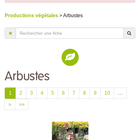
Productions végétales
> Arbustes
Arbustes
1
2
3
4
5
6
7
8
9
10
…
»
»»