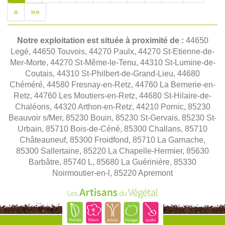
»
»»
Notre exploitation est située à proximité de :
44650
Legé, 44650 Touvois, 44270 Paulx, 44270 St-Etienne-de-
Mer-Morte, 44270 St-Même-le-Tenu, 44310 St-Lumine-de-
Coutais, 44310 St-Philbert-de-Grand-Lieu, 44680
Chéméré, 44580 Fresnay-en-Retz, 44760 La Bernerie-en-
Retz, 44760 Les Moutiers-en-Retz, 44680 St-Hilaire-de-
Chaléons, 44320 Arthon-en-Retz, 44210 Pornic, 85230
Beauvoir s/Mer, 85230 Bouin, 85230 St-Gervais, 85230 St-
Urbain, 85710 Bois-de-Céné, 85300 Challans, 85710
Châteauneuf, 85300 Froidfond, 85710 La Garnache,
85300 Sallertaine, 85220 La Chapelle-Hermier, 85630
Barbâtre, 85740 L, 85680 La Guérinière, 85330
Noirmoutier-en-l, 85220 Apremont