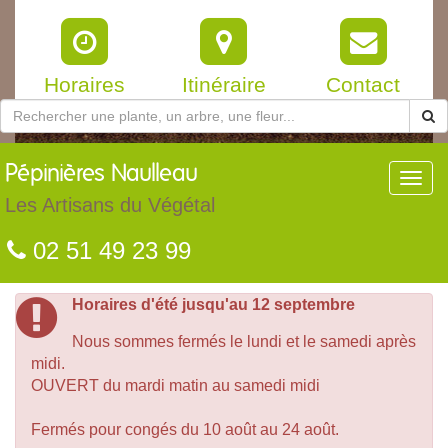
Horaires
Itinéraire
Contact
Pépinières
Naulleau
Toggl
navig
Les Artisans du Végétal
02 51 49 23 99
Horaires d'été jusqu'au 12 septembre
Nous sommes fermés le lundi et le samedi après
midi.
OUVERT du mardi matin au samedi midi
Fermés pour congés du 10 août au 24 août.