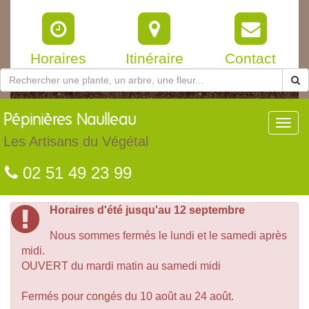
Horaires
Itinéraire
Contact
Pépinières
Naulleau
Toggl
navig
Les Artisans du Végétal
02 51 49 23 99
Horaires d'été jusqu'au 12 septembre
Nous sommes fermés le lundi et le samedi après
midi.
OUVERT du mardi matin au samedi midi
Fermés pour congés du 10 août au 24 août.