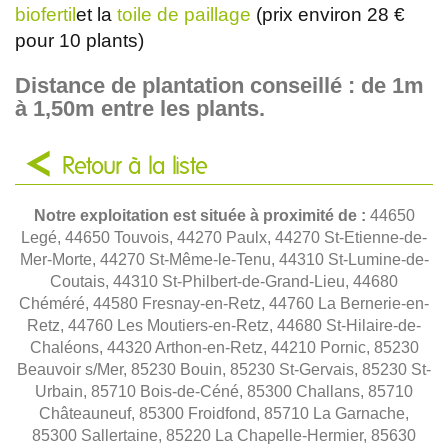
biofertil
et la
toile de paillage
(prix environ 28 €
pour 10 plants)
Distance de plantation conseillé : de 1m
à 1,50m entre les plants.
Retour à la liste
Notre exploitation est située à proximité de :
44650
Legé, 44650 Touvois, 44270 Paulx, 44270 St-Etienne-de-
Mer-Morte, 44270 St-Même-le-Tenu, 44310 St-Lumine-de-
Coutais, 44310 St-Philbert-de-Grand-Lieu, 44680
Chéméré, 44580 Fresnay-en-Retz, 44760 La Bernerie-en-
Retz, 44760 Les Moutiers-en-Retz, 44680 St-Hilaire-de-
Chaléons, 44320 Arthon-en-Retz, 44210 Pornic, 85230
Beauvoir s/Mer, 85230 Bouin, 85230 St-Gervais, 85230 St-
Urbain, 85710 Bois-de-Céné, 85300 Challans, 85710
Châteauneuf, 85300 Froidfond, 85710 La Garnache,
85300 Sallertaine, 85220 La Chapelle-Hermier, 85630