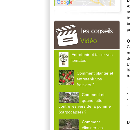
L
A
m
t
b
p
Les conseils
Vidéo
Q
C
m
Entretenir et tailler vos
d
tomates
L
l
Comment planter et
t
entretenir vos
fraisiers ?
-
-
Comment et
-
quand lutter
-
contre les vers de la pomme
-
(carpocapse) ?
Comment
D
éliminer les