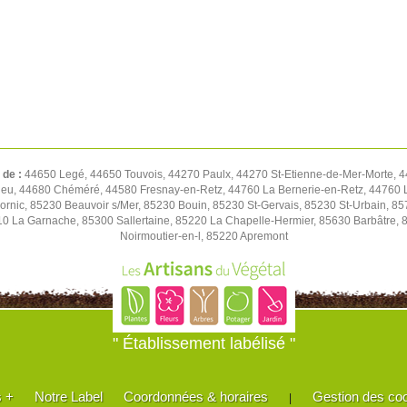
 de :
44650 Legé, 44650 Touvois, 44270 Paulx, 44270 St-Etienne-de-Mer-Morte, 
ieu, 44680 Chéméré, 44580 Fresnay-en-Retz, 44760 La Bernerie-en-Retz, 44760 L
ornic, 85230 Beauvoir s/Mer, 85230 Bouin, 85230 St-Gervais, 85230 St-Urbain, 8
0 La Garnache, 85300 Sallertaine, 85220 La Chapelle-Hermier, 85630 Barbâtre, 
Noirmoutier-en-l, 85220 Apremont
" Établissement labélisé "
s +
Notre Label
Coordonnées & horaires
Gestion des co
|