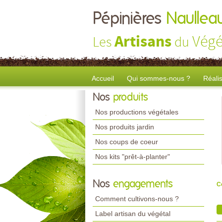
Pépinières
Naullea
Artisans
Végé
Les
du
Accueil
Qui sommes-nous ?
Réali
Nos
produits
Nos productions végétales
Nos produits jardin
Nos coups de coeur
Nos kits "prêt-à-planter"
Nos
engagements
C
Comment cultivons-nous ?
Label artisan du végétal