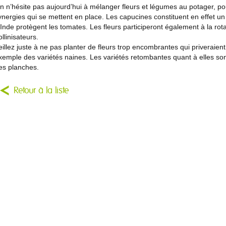
n n’hésite pas aujourd’hui à mélanger fleurs et légumes au potager, po
ynergies qui se mettent en place. Les capucines constituent en effet un 
’Inde protègent les tomates. Les fleurs participeront également à la rotat
ollinisateurs.
eillez juste à ne pas planter de fleurs trop encombrantes qui priveraien
xemple des variétés naines. Les variétés retombantes quant à elles so
es planches.
Retour à la liste