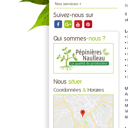
Nos services +
B
I
Suivez-nous sur
o
L
•
Qui sommes
-nous ?
•
•
•
•
•
•
•
Nous
situer
U
Coordonnées
&
Horaires
A
c
M
V
l