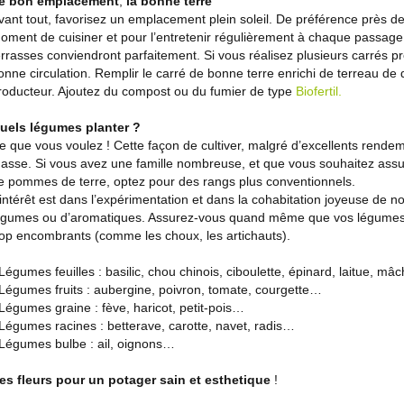
e bon emplacement
,
la bonne terre
vant tout, favorisez un emplacement plein soleil. De préférence près de l
oment de cuisiner et pour l’entretenir régulièrement à chaque passage
errasses conviendront parfaitement. Si vous réalisez plusieurs carrés 
onne circulation. Remplir le carré de bonne terre enrichi de terreau de 
roducteur. Ajoutez du compost ou du fumier de type
Biofertil.
uels légumes planter ?
e que vous voulez ! Cette façon de cultiver, malgré d’excellents rende
asse. Si vous avez une famille nombreuse, et que vous souhaitez assu
e pommes de terre, optez pour des rangs plus conventionnels.
’intérêt est dans l’expérimentation et dans la cohabitation joyeuse de
égumes ou d’aromatiques. Assurez-vous quand même que vos légumes so
rop encombrants (comme les choux, les artichauts).
 Légumes feuilles : basilic, chou chinois, ciboulette, épinard, laitue, m
 Légumes fruits : aubergine, poivron, tomate, courgette…
 Légumes graine : fève, haricot, petit-pois…
 Légumes racines : betterave, carotte, navet, radis…
 Légumes bulbe : ail, oignons…
es fleurs pour un potager sain et esthetique
!