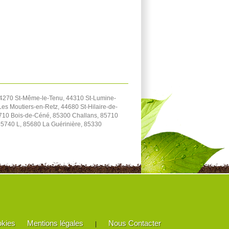
44270 St-Même-le-Tenu, 44310 St-Lumine-
es Moutiers-en-Retz, 44680 St-Hilaire-de-
5710 Bois-de-Céné, 85300 Challans, 85710
85740 L, 85680 La Guérinière, 85330
okies
Mentions légales
Nous Contacter
|