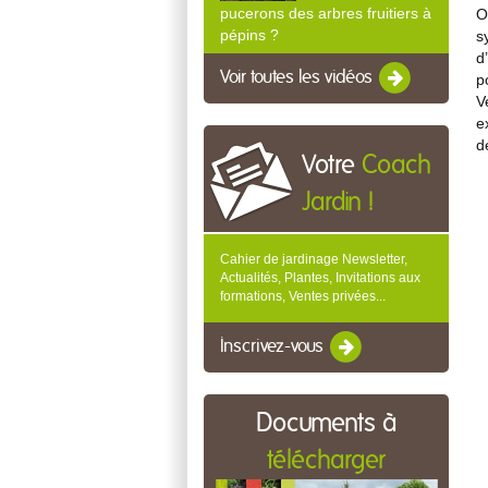
pucerons des arbres fruitiers à
O
pépins ?
s
d
Voir toutes les vidéos
p
V
e
d
Votre
Coach
Jardin !
Cahier de jardinage Newsletter,
Actualités, Plantes, Invitations aux
formations, Ventes privées...
Inscrivez-vous
Documents à
télécharger