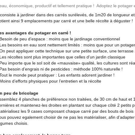
eau, économique, productif et tellement pratique ! Adoptez le potager 
l consiste à jardiner dans des carrés surélevés, de 1m20 de longueur e
btient ainsi 9 emplacements par carré et une belle récolte à déguster !
es avantages du potager en carré !
 Besoin de peu d’espace : moins que le jardinage conventionnel
 Les besoins en eau sont nettement limités : moins que pour un potage
 On peut appliquer cette technique sur une petite surface, une terrasse s
 Les récoltes sont plus importantes que celles d’un jardin classique
 Peu importe que le sol soit de «mauvaise» qualité, les cultures sont r
 Pas besoin d’engrais ni de pesticides : méthode 100% naturelle !
 Tout le monde peut pratiquer : Les enfants adorent jardiner !
 Moins d’efforts physiques pour l’entretien et la récolte
n peu de bricolage
ssemblez 4 planches de préférence non traitées, de 30 cm de haut et 
ornières et maintenez-les droites en plantant sur chaque côté 2 petits p
atérialisez les 9 cases composant chaque carré par des bouts de bois (l
ous pouvez egalement choisir de ne pas les matérialiser, afin d’adapter 
égumes choisis.