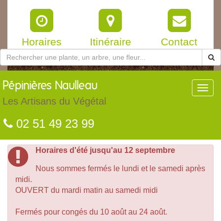
Horaires
Itinéraire
Contact
Pépinières
Naulleau
Toggl
navig
Les Artisans du Végétal
02 51 49 23 99
Horaires d'été jusqu'au 12 septembre
Nous sommes fermés le lundi et le samedi après
midi.
OUVERT du mardi matin au samedi midi
Fermés pour congés du 10 août au 24 août.