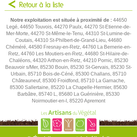
Retour à la liste
Notre exploitation est située à proximité de :
44650
Legé, 44650 Touvois, 44270 Paulx, 44270 St-Etienne-de-
Mer-Morte, 44270 St-Même-le-Tenu, 44310 St-Lumine-de-
Coutais, 44310 St-Philbert-de-Grand-Lieu, 44680
Chéméré, 44580 Fresnay-en-Retz, 44760 La Bernerie-en-
Retz, 44760 Les Moutiers-en-Retz, 44680 St-Hilaire-de-
Chaléons, 44320 Arthon-en-Retz, 44210 Pornic, 85230
Beauvoir s/Mer, 85230 Bouin, 85230 St-Gervais, 85230 St-
Urbain, 85710 Bois-de-Céné, 85300 Challans, 85710
Châteauneuf, 85300 Froidfond, 85710 La Garnache,
85300 Sallertaine, 85220 La Chapelle-Hermier, 85630
Barbâtre, 85740 L, 85680 La Guérinière, 85330
Noirmoutier-en-l, 85220 Apremont